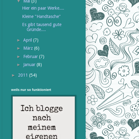
▼
Mai
(3)
Hier ein paar Werke....
Kleine "Handtasche"
Es gibt tausend gute
Gründe....
►
April
(7)
►
März
(6)
►
Februar
(7)
►
Januar
(8)
►
2011
(54)
weils nur so funktioniert