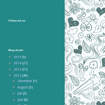
Follow me on
Blog-Archiv
►
2015
(5)
►
2014
(27)
►
2013
(37)
▼
2012
(46)
►
Dezember
(1)
►
August
(3)
►
Juli
(3)
►
Juni
(8)