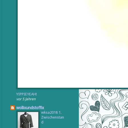
YIPPIEYEAH!
vor 5 Jahren
wollixundstoffix
wksa2018 1.
Zwischenstan
d