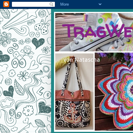
TragWe
von Natascha